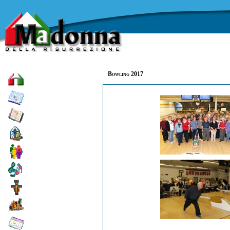
Bowling 2017
Home
Dove siamo
Storia
Sacramenti
Gruppi
Attività
sociali
Attività
religiose
Carità
Calendario