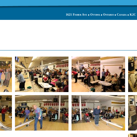
1621 Fisher Ave
Ottawa
Ontario
Canada
K2C 