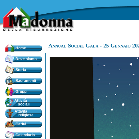
Annual Social Gala - 25 Gennaio 20
Home
Dove siamo
Storia
Sacramenti
Gruppi
Attività
sociali
Attività
religiose
Carità
Calendario