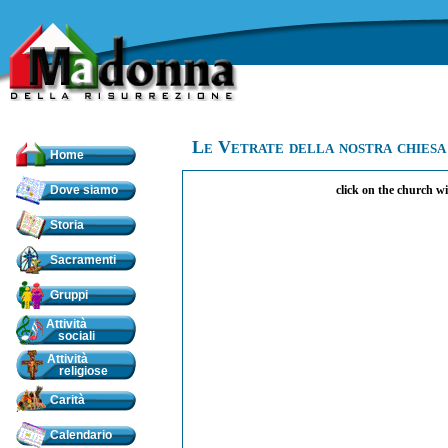
Le Vetrate della nostra chiesa
Home
Dove siamo
click on the church w
Storia
Sacramenti
Gruppi
Attività
sociali
Attività
religiose
Carità
Calendario