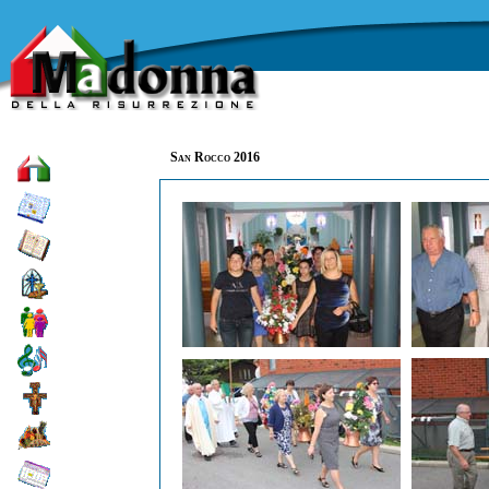
San Rocco 2016
Home
Dove siamo
Storia
Sacramenti
Gruppi
Attività
sociali
Attività
religiose
Carità
Calendario