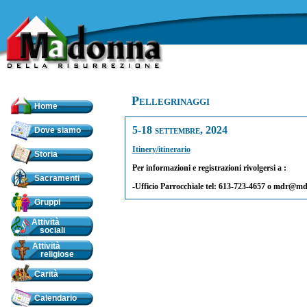
Pellegrinaggi
Home
5-18 settembre, 2024
Dove siamo
Itinery/itinerario
Storia
Per informazioni e registrazioni rivolgersi a :
Sacramenti
-Ufficio Parrocchiale tel: 613-723-4657 o mdr@m
Gruppi
Attività
sociali
Attività
religiose
Carità
Calendario